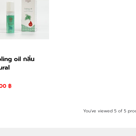
ing oil กลิ่น
ural
00 ฿
You've viewed 5 of 5 pro