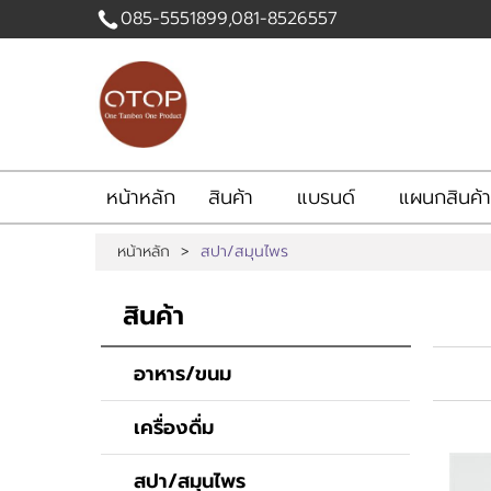
085-5551899,081-8526557
เข้าสู่
ระบบ
|
สมัคร
สมาชิก
หน้าหลัก
สินค้า
แบรนด์
แผนกสินค้า
สินค้าที่สนใจ
หน้าหลัก
>
สปา/สมุนไพร
( 0 )
หน้าหลัก
สินค้า
แบรนด์
สินค้า
แผนกสินค้า
บัญชีผู้ใช้
อาหาร/ขนม
ติดต่อเรา
ขั้นตอนการสั่งซื้อ
เครื่องดื่ม
แจ้งชำระเงิน
ข่าวสาร
สปา/สมุนไพร