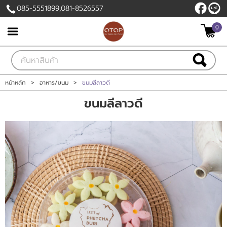
085-5551899,081-8526557
0
เข้าสู่ระบบ
สมัครสมาชิก
สินค้าที่สนใจ
( 0 )
หน้าหลัก
>
อาหาร/ขนม
>
ขนมลีลาวดี
ขนมลีลาวดี
หน้าหลัก
สินค้า
แบรนด์
แผนกสินค้า
บัญชีผู้ใช้