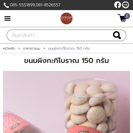
085-5551899,081-8526557
0
เข้าสู่ระบบ
สมัครสมาชิก
สินค้าที่สนใจ
( 0 )
หน้าหลัก
>
อาหาร/ขนม
>
ขนมผิงกะทิโบราณ 150 กรัม
ขนมผิงกะทิโบราณ 150 กรัม
หน้าหลัก
สินค้า
แบรนด์
แผนกสินค้า
บัญชีผู้ใช้